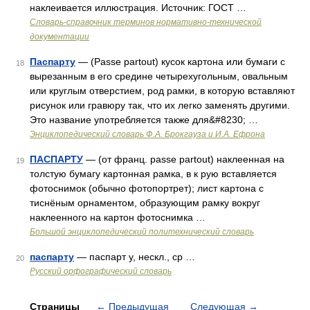
наклеивается иллюстрация. Источник: ГОСТ …
Словарь-справочник терминов нормативно-технической
документации
Паспарту
— (Passe partout) кусок картона или бумаги с
18
вырезанным в его средине четырехугольным, овальным
или круглым отверстием, род рамки, в которую вставляют
рисунок или гравюру так, что их легко заменять другими.
Это название употребляется также для&#8230; …
Энциклопедический словарь Ф.А. Брокгауза и И.А. Ефрона
ПАСПАРТУ
— (от франц. passe partout) наклеенная на
19
толстую бумагу картонная рамка, в к рую вставляется
фотоснимок (обычно фотопортрет); лист картона с
тиснёным орнаментом, образующим рамку вокруг
наклеенного на картон фотоснимка …
Большой энциклопедический политехнический словарь
паспарту
— паспарт у, нескл., ср …
20
Русский орфографический словарь
Страницы
←
Предыдущая
Следующая
→