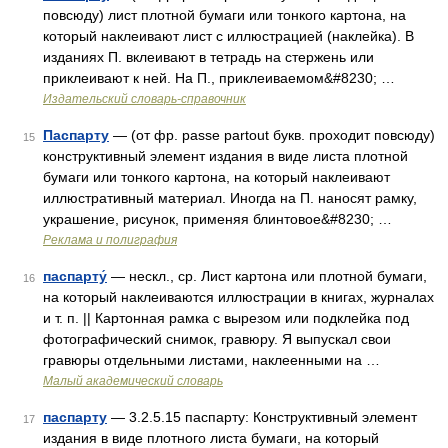
повсюду) лист плотной бумаги или тонкого картона, на
который наклеивают лист с иллюстрацией (наклейка). В
изданиях П. вклеивают в тетрадь на стержень или
приклеивают к ней. На П., приклеиваемом&#8230; …
Издательский словарь-справочник
Паспарту
— (от фр. passe partout букв. проходит повсюду)
15
конструктивный элемент издания в виде листа плотной
бумаги или тонкого картона, на который наклеивают
иллюстративный материал. Иногда на П. наносят рамку,
украшение, рисунок, применяя блинтовое&#8230; …
Реклама и полиграфия
паспарту́
— нескл., ср. Лист картона или плотной бумаги,
16
на который наклеиваются иллюстрации в книгах, журналах
и т. п. || Картонная рамка с вырезом или подклейка под
фотографический снимок, гравюру. Я выпускал свои
гравюры отдельными листами, наклеенными на …
Малый академический словарь
паспарту
— 3.2.5.15 паспарту: Конструктивный элемент
17
издания в виде плотного листа бумаги, на который